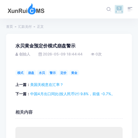
首页
汇款兑付
正文
水贝黄金预定价模式崩盘警示
创始人
2026-05-09 18:44:44
0
次
模式
崩盘
水贝
警示
定价
黄金
上一篇：
美国关税意在汇率？
下一篇：
中国4月出口同比(按人民币计) 9.8%，前值 -0.7%。
相关内容