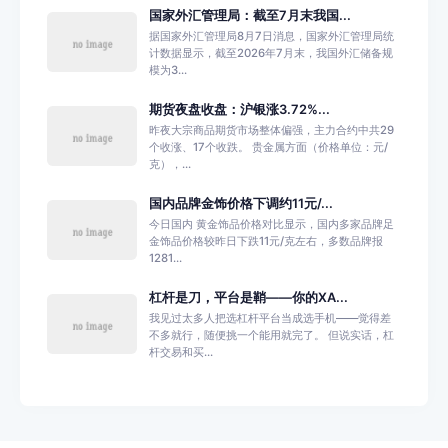
国家外汇管理局：截至7月末我国...
据国家外汇管理局8月7日消息，国家外汇管理局统
计数据显示，截至2026年7月末，我国外汇储备规
模为3...
期货夜盘收盘：沪银涨3.72%...
昨夜大宗商品期货市场整体偏强，主力合约中共29
个收涨、17个收跌。 贵金属方面（价格单位：元/
克），...
国内品牌金饰价格下调约11元/...
今日国内 黄金饰品价格对比显示，国内多家品牌足
金饰品价格较昨日下跌11元/克左右，多数品牌报
1281...
杠杆是刀，平台是鞘——你的XA...
我见过太多人把选杠杆平台当成选手机——觉得差
不多就行，随便挑一个能用就完了。 但说实话，杠
杆交易和买...