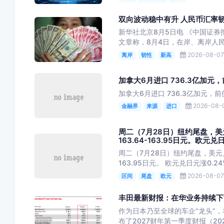
双向波动稳中有升 人民币汇率
新华社北京8月5日电 《中国证
文章称，8月4日，在岸、离岸人民
2026-08-07 
离岸
韧性
新高
加拿大6月进口 736.3亿加元，
加拿大6月进口 736.3亿加元，前
2026-08-0
金融界
来源
进口
周二（7月28日）纽约尾盘，美元
163.64-163.95日元。欧元
周二（7月28日）纽约尾盘，美元兑日
163.95日元。 欧元兑日元涨0.24
2026-08-07 
区间
尾盘
欧元
丰田最新财报：在华业务持续下
作为日本乃至全球的车企“龙头”
布了2027财年第一季度财报（20