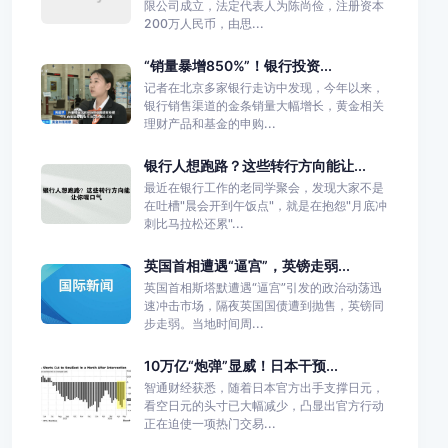
限公司成立，法定代表人为陈尚俭，注册资本
200万人民币，由思...
“销量暴增850%”！银行投资...
记者在北京多家银行走访中发现，今年以来，
银行销售渠道的金条销量大幅增长，黄金相关
理财产品和基金的申购...
银行人想跑路？这些转行方向能让...
最近在银行工作的老同学聚会，发现大家不是
在吐槽"晨会开到午饭点"，就是在抱怨"月底冲
刺比马拉松还累"...
英国首相遭遇“逼宫”，英镑走弱...
英国首相斯塔默遭遇“逼宫”引发的政治动荡迅
速冲击市场，隔夜英国国债遭到抛售，英镑同
步走弱。当地时间周...
10万亿“炮弹”显威！日本干预...
智通财经获悉，随着日本官方出手支撑日元，
看空日元的头寸已大幅减少，凸显出官方行动
正在迫使一项热门交易...