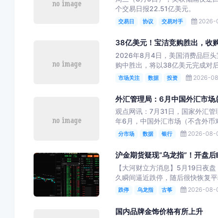
个交易日报22.51亿美元。
2026-0
交易日
协议
交易对手
38亿美元！宝洁竞购胜出，收
2026年8月4日，美国消费品巨
购中胜出，将以38亿美元完成对后
2026-08
市场关注
数据
投资
外汇管理局：6月中国外汇市场
观点网讯：7月31日，国家外汇管
年6月，中国外汇市场（不含外币对市
2026-08-0
分市场
数据
银行
沪金期货疑现“乌龙指”！开盘
【大河财立方消息】5月19日夜盘，
久瞬间逼近跌停，随后很快恢复平稳。
2026-08-0
跌停
乌龙指
古筝
国内品牌金饰价格有所上升