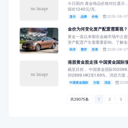
今日国内 黄金饰品价格对比显示
报价1240元/克。
2026-08-07
显示
品牌
价格
金价为何变化资产配置需重视？
黄金一直以来都在金融市场中占据
资产配置产生着重要影响。了解金
2026-08-07
经济
需求
投资
港股黄金股走强 中国黄金国际涨
截至目前， 中国黄金国际(02099.H
(02899.HK)涨1.69%。消息方面
2026
中国黄金国际
方面
消息
共29075条
1
2
3