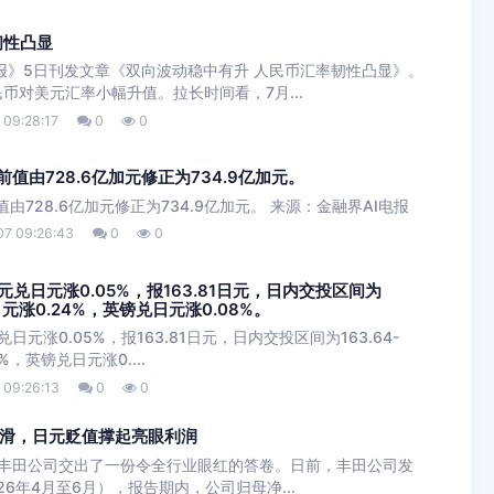
韧性凸显
券报》5日刊发文章《双向波动稳中有升 人民币汇率韧性凸显》。
币对美元汇率小幅升值。拉长时间看，7月...
09:28:17
0
0
前值由728.6亿加元修正为734.9亿加元。
值由728.6亿加元修正为734.9亿加元。 来源：金融界AI电报
7 09:26:43
0
0
兑日元涨0.05%，报163.81日元，日内交投区间为
兑日元涨0.24%，英镑兑日元涨0.08%。
元涨0.05%，报163.81日元，日内交投区间为163.64-
%，英镑兑日元涨0....
09:26:13
0
0
滑，日元贬值撑起亮眼利润
，丰田公司交出了一份令全行业眼红的答卷。日前，丰田公司发
26年4月至6月），报告期内，公司归母净...