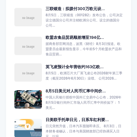
三联锻造：拟拨付300万欧元设...
8月5日，三联锻造（001282）发布公告，公司决定
设立德国分公司并注销欧洲分公司。设立的德国分
公司...
欧盟农食品贸易顺差增至194亿...
据商务部官网消息，波黑《财经》8月3日报道。欧
盟委员会最新报告显示，今年前5个月欧盟农产品和
食品贸易...
英飞凌预计全年营收约163亿欧...
8月5日，欧洲芯片大厂英飞凌公布2026财年第三季
度（截至2026年6月30日）业绩。 公司2026...
8月5日美元对人民币汇率中间价...
中国人民银行授权中国外汇交易中心公布，2026年
8月5日银行间外汇市场人民币汇率中间价如下： 1
美元...
日美联手托举日元，日系车红利要...
日元突然升值，日本汽车股随即承压。 8月3日，日
本财务省确认，日本与美国财政部已经协调买入日
元，以应...